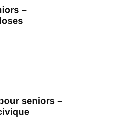
niors –
closes
pour seniors –
civique