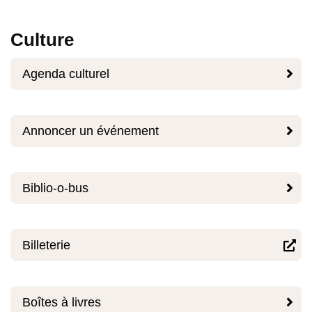
Culture

Agenda culturel

Annoncer un événement

Biblio-o-bus
Billeterie


Boîtes à livres