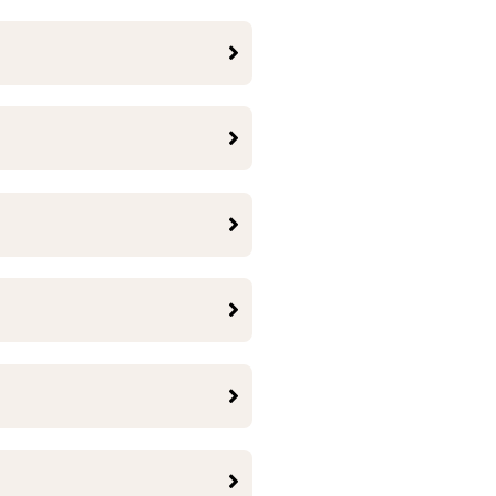





