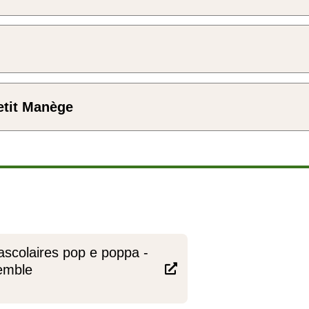
etit Manège
ascolaires pop e poppa -
semble
