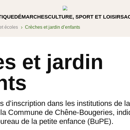
TIQUE
DÉMARCHES
CULTURE, SPORT ET LOISIRS
A
et écoles
Crèches et jardin d’enfants
5
s et jardin
nts
d’inscription dans les institutions de la
 la Commune de Chêne-Bougeries, indiq
bureau de la petite enfance (BuPE).