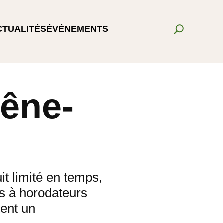
CTUALITÉS
ÉVÉNEMENTS
êne-
it limité en temps,
s à horodateurs
tent un