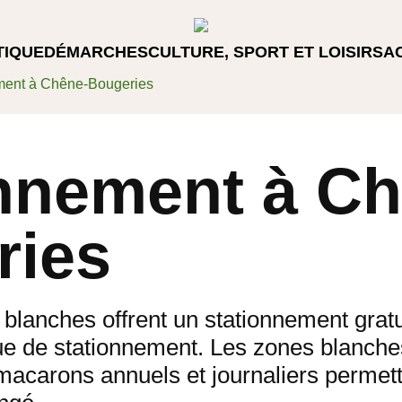
TIQUE
DÉMARCHES
CULTURE, SPORT ET LOISIRS
A
ment à Chêne-Bougeries
nnement à Ch
ries
blanches offrent un stationnement gratu
ue de stationnement. Les zones blanche
macarons annuels et journaliers permet