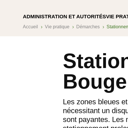
ADMINISTRATION ET AUTORITÉS
VIE PRA
Accueil
Vie pratique
Démarches
Stationne
5
5
5
Statio
Bouge
Les zones bleues et 
nécessitant un disq
sont payantes. Les 