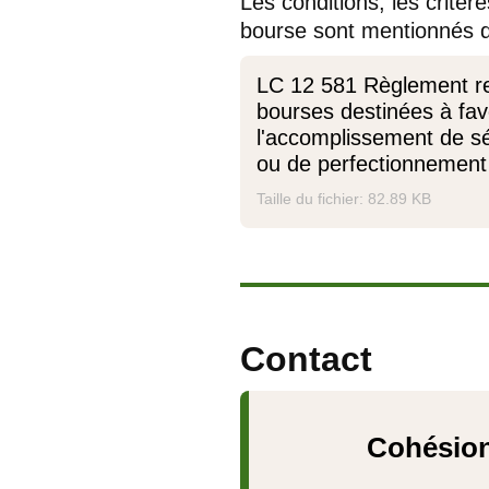
Les conditions, les critèr
bourse sont mentionnés d
LC 12 581 Règlement rela
bourses destinées à fav
l'accomplissement de s
ou de perfectionnement
Taille du fichier: 82.89 KB
Contact
Cohésion