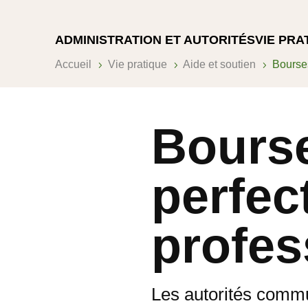
ADMINISTRATION ET AUTORITÉS
VIE PRA
Accueil
Vie pratique
Aide et soutien
Bourse
5
5
5
Bours
perfec
profes
Les autorités commu