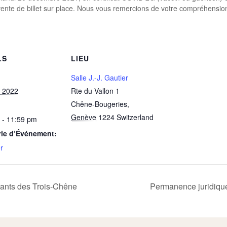
ente de billet sur place. Nous vous remercions de votre compréhensio
LS
LIEU
Salle J.-J. Gautier
r 2022
Rte du Vallon 1
Chêne-Bougeries
,
Genève
1224
Switzerland
 - 11:59 pm
rie d’Événement:
r
tants des Trois-Chêne
Permanence juridique