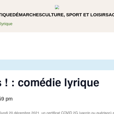
TIQUE
DÉMARCHES
CULTURE, SPORT ET LOISIRS
A
 lyrique
s ! : comédie lyrique
59 pm
 lundi 20 décembre 2021, un certificat COVID 2G (vaccin ou guérison) e