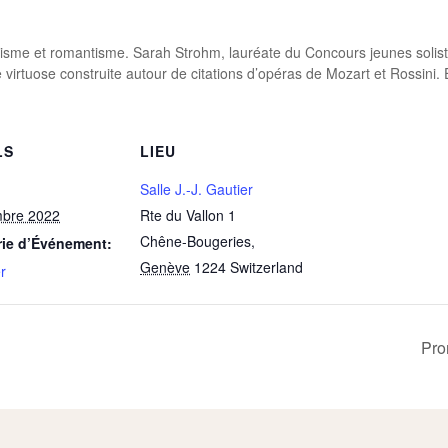
icisme et romantisme. Sarah Strohm, lauréate du Concours jeunes solist
virtuose construite autour de citations d’opéras de Mozart et Rossini. E
LS
LIEU
Salle J.-J. Gautier
mbre 2022
Rte du Vallon 1
Chêne-Bougeries
,
rie d’Événement:
Genève
1224
Switzerland
r
Pro