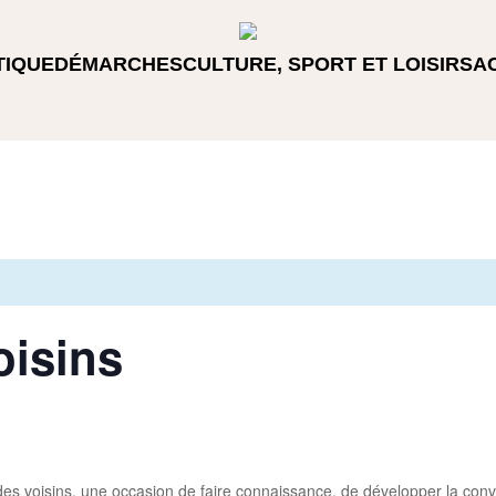
TIQUE
DÉMARCHES
CULTURE, SPORT ET LOISIRS
A
oisins
s voisins, une occasion de faire connaissance, de développer la convivia