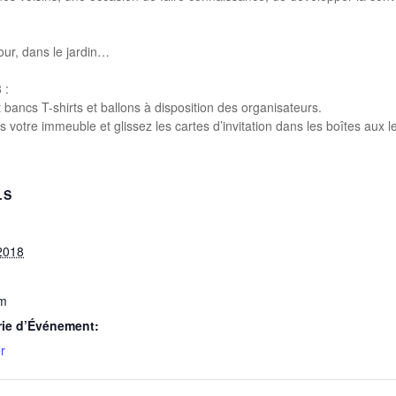
our, dans le jardin…
 :
et bancs T-shirts et ballons à disposition des organisateurs.
ns votre immeuble et glissez les cartes d’invitation dans les boîtes aux le
LS
2018
am
rie d’Événement:
r