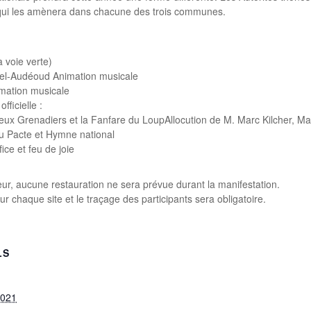
o qui les amènera dans chacune des trois communes.
a voie verte)
nel-Audéoud Animation musicale
mation musicale
ficielle :
eux Grenadiers et la Fanfare du LoupAllocution de M. Marc Kilcher, M
du Pacte et Hymne national
ice et feu de joie
ueur, aucune restauration ne sera prévue durant la manifestation.
 chaque site et le traçage des participants sera obligatoire.
LS
2021