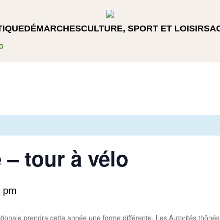
TIQUE
DÉMARCHES
CULTURE, SPORT ET LOISIRS
A
lo
 – tour à vélo
0 pm
nationale prendra cette année une forme différente. Les Autorités thônés