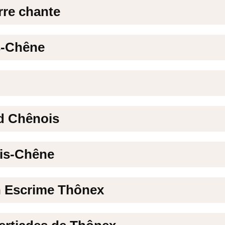
rre chante
s-Chêne
d Chênois
ois-Chêne
n Escrime Thônex