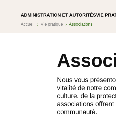
ADMINISTRATION ET AUTORITÉS
VIE PRA
Accueil
Vie pratique
Associations
5
5
Associ
Nous vous présenton
vitalité de notre c
culture, de la prote
associations offrent
communauté.