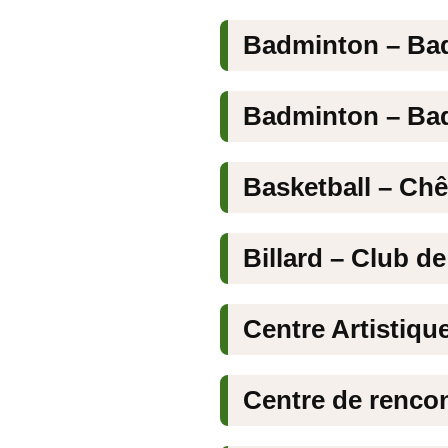
Badminton – Ba
Badminton – Ba
Basketball – Chê
Billard – Club d
Centre Artistique
Centre de rencon