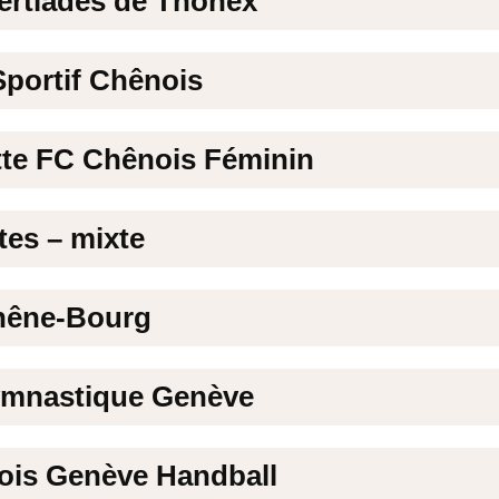
bertiades de Thônex
Sportif Chênois
ette FC Chênois Féminin
es – mixte
hêne-Bourg
mnastique Genève
ois Genève Handball